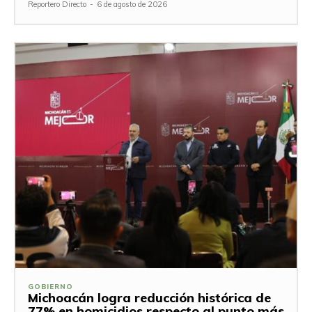
Reportero Directo
-
6 de agosto de 2026
GOBIERNO
Michoacán logra reducción histórica de
77% en homicidios respecto al punto más