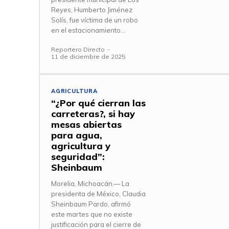
Reyes, Humberto Jiménez
Solís, fue víctima de un robo
en el estacionamiento...
Reportero Directo
-
11 de diciembre de 2025
AGRICULTURA
“¿Por qué cierran las
carreteras?, si hay
mesas abiertas
para agua,
agricultura y
seguridad”:
Sheinbaum
Morelia, Michoacán.— La
presidenta de México, Claudia
Sheinbaum Pardo, afirmó
este martes que no existe
justificación para el cierre de