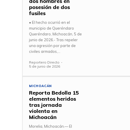
dos hombres en
posesión de dos
fusiles
• El hecho ocurrió en el
municipio de Queréndaro
Queréndaro, Michoacán, 5 de
junio de 2026.- Tras repeler
una agresión por parte de
civiles armados,...
Reportero Directo
-
5 de junio de 2026
MICHOACÁN
Reporta Bedolla 15
elementos heridos
tras jornada
violenta en
Michoacán
Morelia, Michoacán.— El