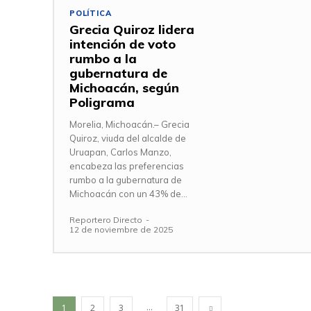
POLÍTICA
Grecia Quiroz lidera
intención de voto
rumbo a la
gubernatura de
Michoacán, según
Poligrama
Morelia, Michoacán.– Grecia
Quiroz, viuda del alcalde de
Uruapan, Carlos Manzo,
encabeza las preferencias
rumbo a la gubernatura de
Michoacán con un 43% de...
Reportero Directo
-
12 de noviembre de 2025
...
1
2
3
31