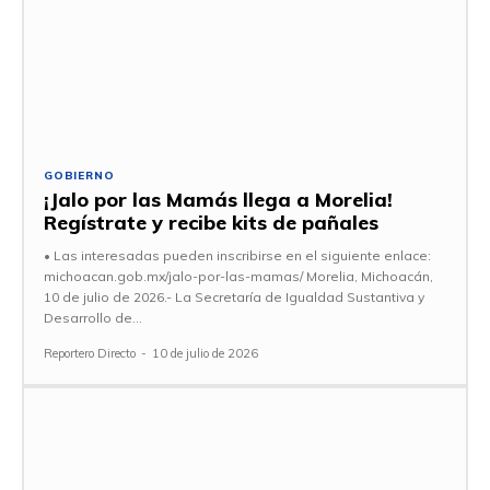
GOBIERNO
¡Jalo por las Mamás llega a Morelia!
Regístrate y recibe kits de pañales
• Las interesadas pueden inscribirse en el siguiente enlace:
michoacan.gob.mx/jalo-por-las-mamas/ Morelia, Michoacán,
10 de julio de 2026.- La Secretaría de Igualdad Sustantiva y
Desarrollo de...
Reportero Directo
-
10 de julio de 2026