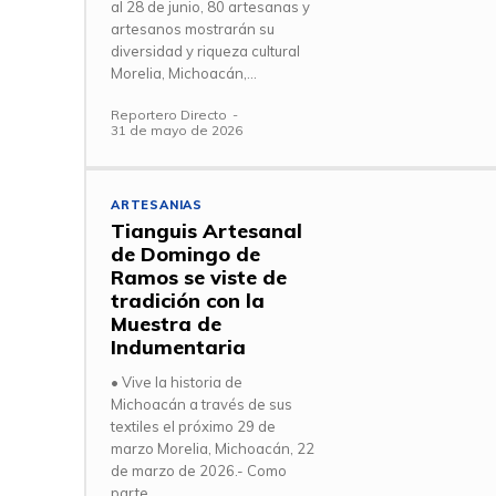
al 28 de junio, 80 artesanas y
artesanos mostrarán su
diversidad y riqueza cultural
Morelia, Michoacán,...
Reportero Directo
-
31 de mayo de 2026
ARTESANIAS
Tianguis Artesanal
de Domingo de
Ramos se viste de
tradición con la
Muestra de
Indumentaria
• Vive la historia de
Michoacán a través de sus
textiles el próximo 29 de
marzo Morelia, Michoacán, 22
de marzo de 2026.- Como
parte...