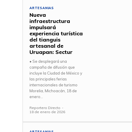
ARTESANIAS
Nueva
infraestructura
impulsará
experiencia turística
del tianguis
artesanal de
Uruapan: Sectur
• Se desplegará una
campaña de difusión que
incluye la Ciudad de México y
las principales ferias
internacionales de turismo
Morelia, Michoacán, 18 de
enero...
Reportero Directo
-
18 de enero de 2026
ARTESANIAS