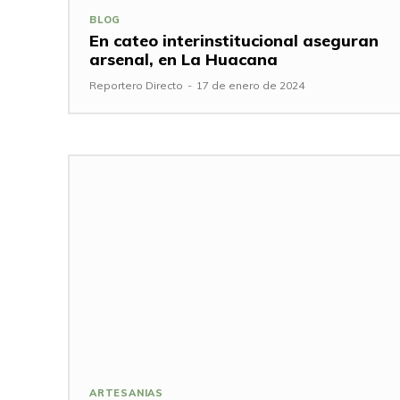
BLOG
En cateo interinstitucional aseguran
arsenal, en La Huacana
Reportero Directo
-
17 de enero de 2024
ARTESANIAS