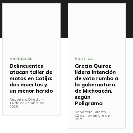
MICHOACÁN
POLÍTICA
Delincuentes
Grecia Quiroz
atacan taller de
lidera intención
motos en Cotija:
de voto rumbo a
dos muertos y
la gubernatura
un menor herido
de Michoacán,
según
Reportero Directo
-
Poligrama
14 de noviembre de
2025
Reportero Directo
-
12 de noviembre de
2025