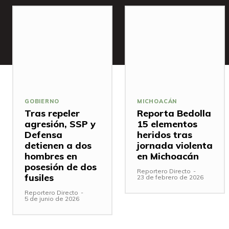
GOBIERNO
MICHOACÁN
Tras repeler
Reporta Bedolla
agresión, SSP y
15 elementos
Defensa
heridos tras
detienen a dos
jornada violenta
hombres en
en Michoacán
posesión de dos
Reportero Directo
-
fusiles
23 de febrero de 2026
Reportero Directo
-
5 de junio de 2026