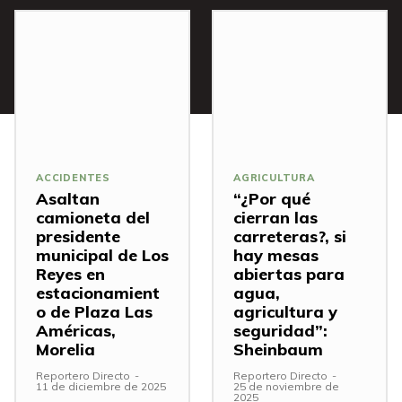
ACCIDENTES
AGRICULTURA
Asaltan
“¿Por qué
camioneta del
cierran las
presidente
carreteras?, si
municipal de Los
hay mesas
Reyes en
abiertas para
estacionamient
agua,
o de Plaza Las
agricultura y
Américas,
seguridad”:
Morelia
Sheinbaum
Reportero Directo
-
Reportero Directo
-
11 de diciembre de 2025
25 de noviembre de
2025