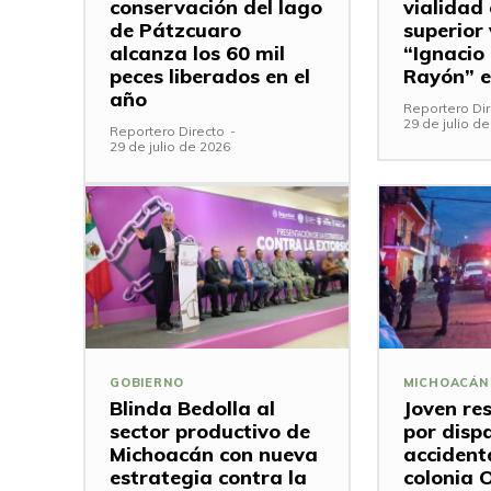
conservación del lago
vialidad
de Pátzcuaro
superior 
alcanza los 60 mil
“Ignacio
peces liberados en el
Rayón” e
año
Reportero Dir
29 de julio d
Reportero Directo
-
29 de julio de 2026
GOBIERNO
MICHOACÁN
Blinda Bedolla al
Joven re
sector productivo de
por disp
Michoacán con nueva
accidenta
estrategia contra la
colonia 