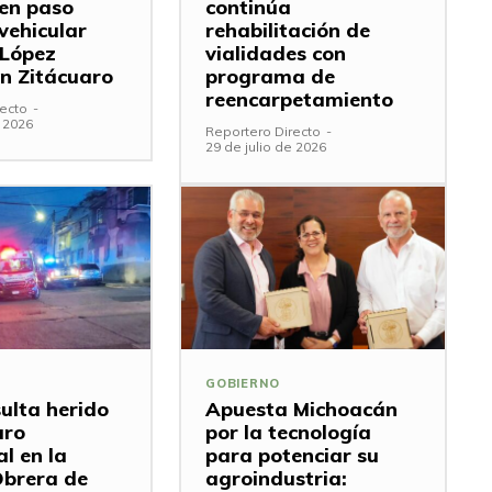
 en paso
continúa
vehicular
rehabilitación de
 López
vialidades con
n Zitácuaro
programa de
reencarpetamiento
ecto
-
e 2026
Reportero Directo
-
29 de julio de 2026
GOBIERNO
sulta herido
Apuesta Michoacán
aro
por la tecnología
l en la
para potenciar su
Obrera de
agroindustria: