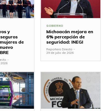
GOBIERNO
os y
Michoacán mejora en
 seguros
6% percepción de
 mujeres de
seguridad: INEGI
 nuevo
Reportero Directo
-
IBRE
29 de julio de 2026
ecto
-
e 2026