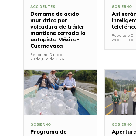
ACCIDENTES
GOBIERNO
Derrame de ácido
Así será
muriático por
inteligen
volcadura de tráiler
teleféric
mantiene cerrada la
Reportero Dir
autopista México-
29 de julio d
Cuernavaca
Reportero Directo
-
29 de julio de 2026
GOBIERNO
GOBIERNO
Programa de
Apertura