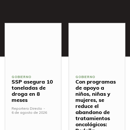
s
GOBIERNO
GOBIERNO
SSP asegura 10
Con programas
toneladas de
de apoyo a
droga en 8
niños, niñas y
meses
mujeres, se
reduce el
Reportero Directo
-
abandono de
6 de agosto de 2026
tratamientos
oncológicos: