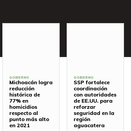
GOBIERNO
GOBIERNO
Michoacán logra
SSP fortalece
reducción
coordinación
histórica de
con autoridades
77% en
de EE.UU. para
homicidios
reforzar
respecto al
seguridad en la
punto más alto
región
en 2021
aguacatera