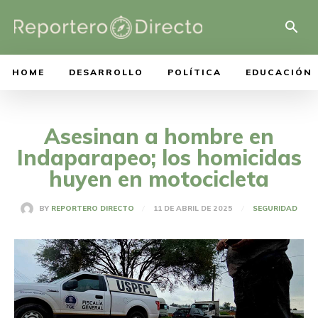
HOME
DESARROLLO
POLÍTICA
EDUCACIÓN
Asesinan a hombre en
Indaparapeo; los homicidas
huyen en motocicleta
11 DE ABRIL DE 2025
BY
REPORTERO DIRECTO
SEGURIDAD