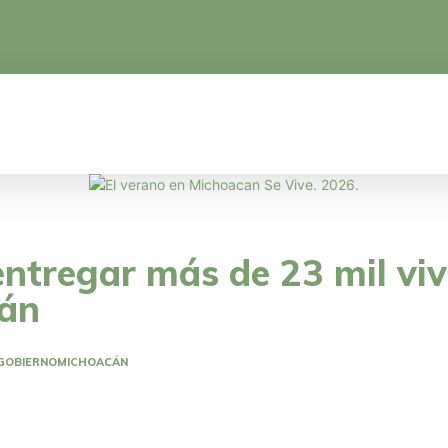
CA
EDUCACIÓN
CIENCIA Y TECNOLOGÍA
entregar más de 23 mil viv
cán
GOBIERNO
MICHOACÁN