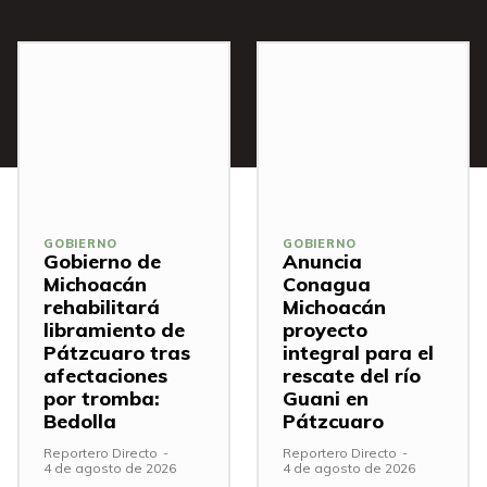
GOBIERNO
GOBIERNO
Gobierno de
Anuncia
Michoacán
Conagua
rehabilitará
Michoacán
libramiento de
proyecto
Pátzcuaro tras
integral para el
afectaciones
rescate del río
por tromba:
Guani en
Bedolla
Pátzcuaro
Reportero Directo
-
Reportero Directo
-
4 de agosto de 2026
4 de agosto de 2026