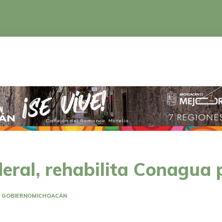
CA
EDUCACIÓN
CIENCIA Y TECNOLOGÍA
eral, rehabilita Conagua
GOBIERNO
MICHOACÁN