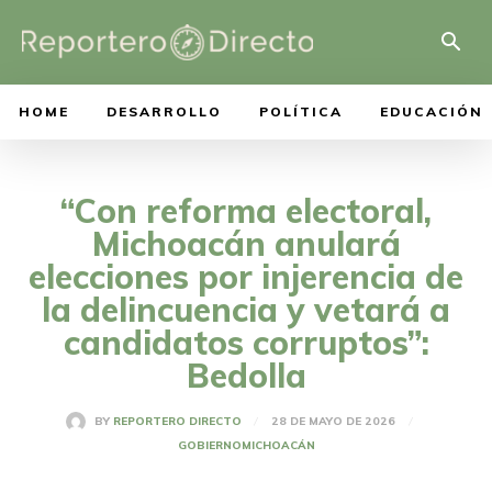
HOME
DESARROLLO
POLÍTICA
EDUCACIÓN
“Con reforma electoral,
Michoacán anulará
elecciones por injerencia de
la delincuencia y vetará a
candidatos corruptos”:
Bedolla
28 DE MAYO DE 2026
BY
REPORTERO DIRECTO
GOBIERNO
MICHOACÁN