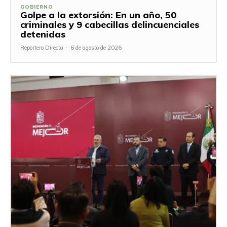
GOBIERNO
Golpe a la extorsión: En un año, 50
criminales y 9 cabecillas delincuenciales
detenidas
Reportero Directo
-
6 de agosto de 2026