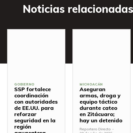
Noticias relacionada
GOBIERNO
MICHOACÁN
SSP fortalece
Aseguran
coordinación
armas, droga y
con autoridades
equipo táctico
de EE.UU. para
durante cateo
reforzar
en Zitácuaro;
seguridad en la
hay un detenido
región
Reportero Directo
-
aguacatera