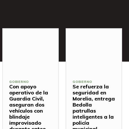
GOBIERNO
GOBIERNO
Con apoyo
Se refuerza la
operativo de la
seguridad en
Guardia Civil,
Morelia, entrega
aseguran dos
Bedolla
vehículos con
patrullas
blindaje
inteligentes a la
improvisado
policía
durante cateo
municipal