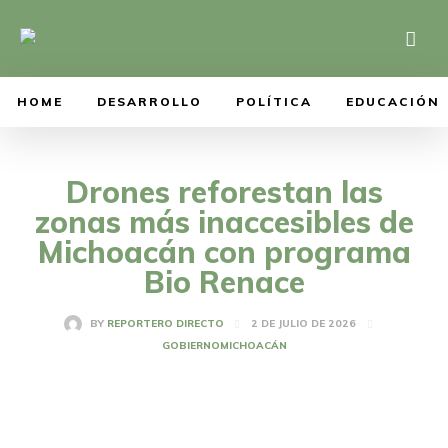
HOME
DESARROLLO
POLÍTICA
EDUCACIÓN
Drones reforestan las
zonas más inaccesibles de
Michoacán con programa
Bio Renace
2 DE JULIO DE 2026
BY
REPORTERO DIRECTO
GOBIERNO
MICHOACÁN