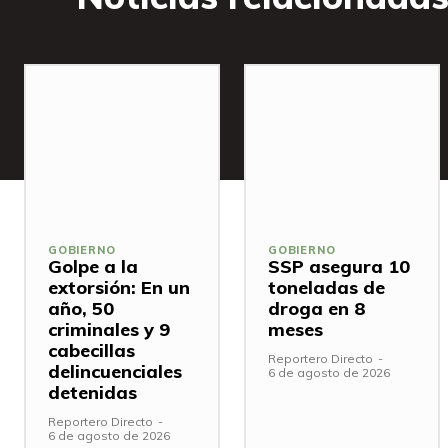
GOBIERNO
GOBIERNO
Golpe a la
SSP asegura 10
extorsión: En un
toneladas de
año, 50
droga en 8
criminales y 9
meses
cabecillas
Reportero Directo
-
delincuenciales
6 de agosto de 2026
detenidas
Reportero Directo
-
6 de agosto de 2026