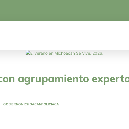
CA
EDUCACIÓN
CIENCIA Y TECNOLOGÍA
 con agrupamiento experto 
GOBIERNO
MICHOACÁN
POLICIACA