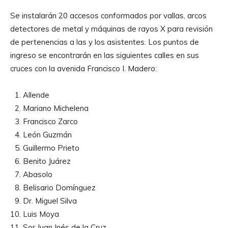
Se instalarán 20 accesos conformados por vallas, arcos
detectores de metal y máquinas de rayos X para revisión
de pertenencias a las y los asistentes. Los puntos de
ingreso se encontrarán en las siguientes calles en sus
cruces con la avenida Francisco I. Madero:
1.⁠ ⁠Allende
2.⁠ ⁠Mariano Michelena
3.⁠ ⁠⁠Francisco Zarco
4.⁠ ⁠⁠León Guzmán
5.⁠ ⁠⁠Guillermo Prieto
6.⁠ ⁠⁠Benito Juárez
7.⁠ ⁠⁠Abasolo
8.⁠ ⁠⁠Belisario Domínguez
9.⁠ ⁠⁠Dr. Miguel Silva
10.⁠ ⁠⁠Luis Moya
11.⁠ ⁠⁠Sor Juan Inés de la Cruz