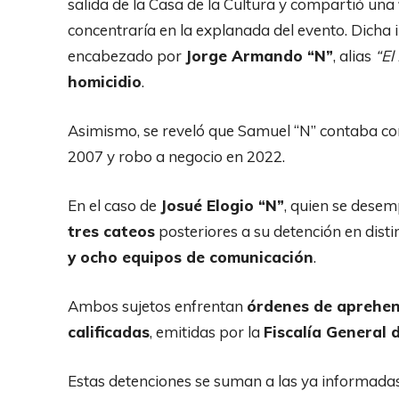
salida de la Casa de la Cultura y compartió una
concentraría en la explanada del evento. Dicha
encabezado por
Jorge Armando “N”
, alias
“El
homicidio
.
Asimismo, se reveló que Samuel “N” contaba c
2007 y robo a negocio en 2022.
En el caso de
Josué Elogio “N”
, quien se des
tres cateos
posteriores a su detención en dis
y ocho equipos de comunicación
.
Ambos sujetos enfrentan
órdenes de aprehens
calificadas
, emitidas por la
Fiscalía General 
Estas detenciones se suman a las ya informadas