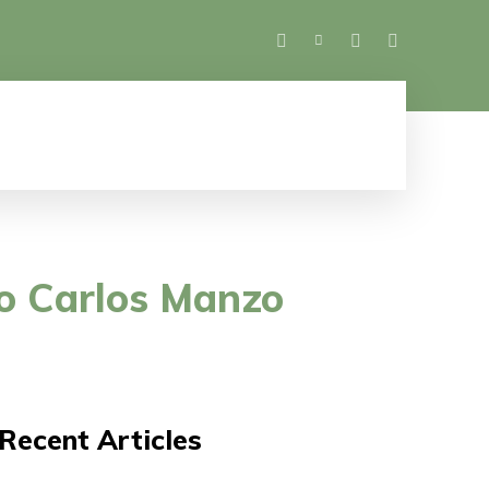
SALUD
ESPECTÁCULOS
MUJER
M
so Carlos Manzo
Recent Articles