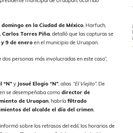
 presidente municipal de Uruapan, ocurrido
e domingo en la Ciudad de México
, Harfuch,
,
Carlos Torres Piña
, detalló que las capturas se
 y 9 de enero
en el municipio de Uruapan.
de dos personas más involucradas en este caso”,
l “N”
y
Josué Elogio “N”
, alias
“El Viejito”
. De
 quien se desempeñaba como
director de
tamiento de Uruapan
, habría
filtrado
mientos del alcalde el día del crimen
.
nformó sobre los retrasos del edil, los horarios de