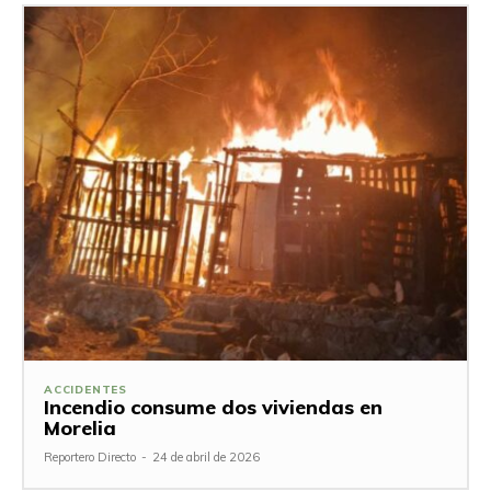
ACCIDENTES
Incendio consume dos viviendas en
Morelia
Reportero Directo
-
24 de abril de 2026