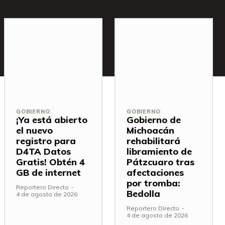
GOBIERNO
GOBIERNO
¡Ya está abierto
Gobierno de
el nuevo
Michoacán
registro para
rehabilitará
D4TA Datos
libramiento de
Gratis! Obtén 4
Pátzcuaro tras
GB de internet
afectaciones
por tromba:
Reportero Directo
-
Bedolla
4 de agosto de 2026
Reportero Directo
-
4 de agosto de 2026