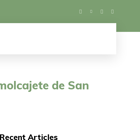
SALUD
ESPECTÁCULOS
MUJER
M
molcajete de San
Recent Articles