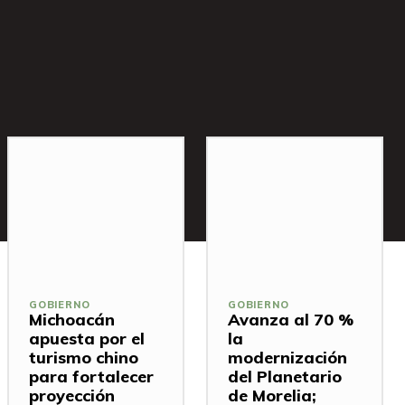
GOBIERNO
GOBIERNO
Michoacán
Avanza al 70 %
apuesta por el
la
turismo chino
modernización
para fortalecer
del Planetario
proyección
de Morelia;