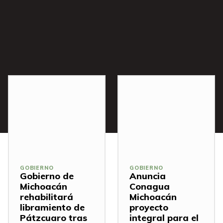
s
GOBIERNO
GOBIERNO
Gobierno de
Anuncia
Michoacán
Conagua
rehabilitará
Michoacán
libramiento de
proyecto
Pátzcuaro tras
integral para el