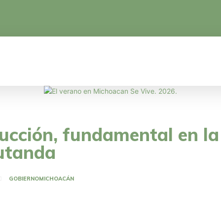
CA
EDUCACIÓN
CIENCIA Y TECNOLOGÍA
rucción, fundamental en l
utanda
GOBIERNO
MICHOACÁN