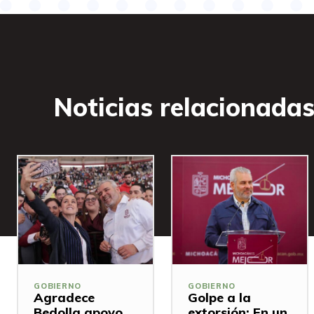
Noticias relacionada
GOBIERNO
GOBIERNO
Agradece
Golpe a la
Bedolla apoyo
extorsión: En un