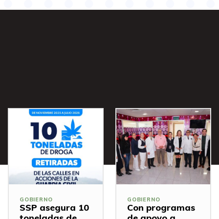
s
GOBIERNO
GOBIERNO
SSP asegura 10
Con programas
toneladas de
de apoyo a