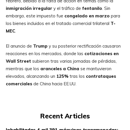
febrero, debido a la falta de acción en temas como la
inmigración irregular
y el tráfico de
fentanilo
. Sin
embargo, este impuesto fue
congelado en marzo
para
los bienes incluidos en el tratado comercial trilateral
T-
MEC
.
El anuncio de
Trump
y su posterior rectificación causaron
reacciones en los mercados, donde las
cotizaciones en
Wall Street
subieron tras varias jornadas de pérdidas,
mientras que los
aranceles a China
se mantuvieron
elevados, alcanzando un
125%
tras los
contrataques
comerciales
de China hacia EE.UU.
Recent Articles
Inhabilitadas 4 mil 391 máquinas tragamonedas;