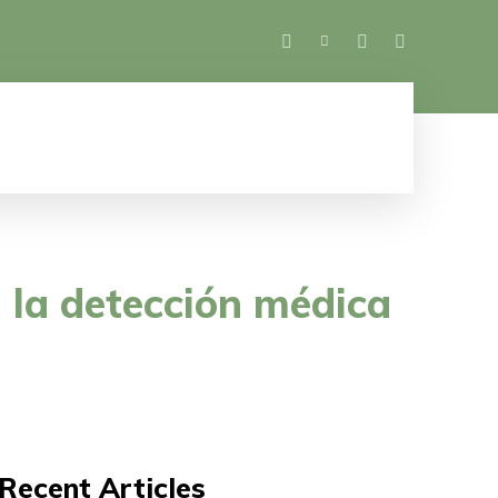
SALUD
ESPECTÁCULOS
MUJER
M
 la detección médica
Recent Articles