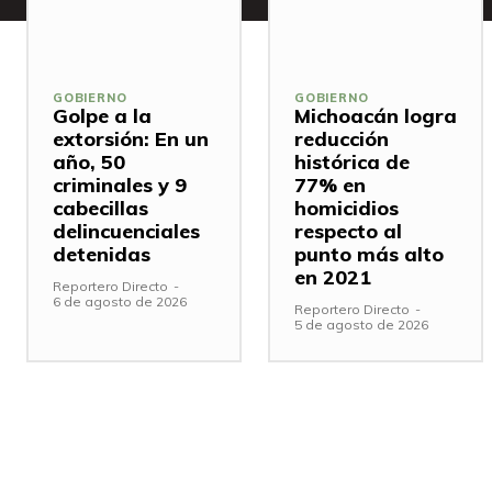
GOBIERNO
GOBIERNO
Golpe a la
Michoacán logra
extorsión: En un
reducción
año, 50
histórica de
criminales y 9
77% en
cabecillas
homicidios
delincuenciales
respecto al
detenidas
punto más alto
en 2021
Reportero Directo
-
6 de agosto de 2026
Reportero Directo
-
5 de agosto de 2026