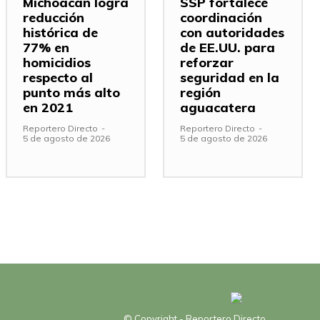
Michoacán logra
SSP fortalece
reducción
coordinación
histórica de
con autoridades
77% en
de EE.UU. para
homicidios
reforzar
respecto al
seguridad en la
punto más alto
región
en 2021
aguacatera
Reportero Directo
-
Reportero Directo
-
5 de agosto de 2026
5 de agosto de 2026
© Copyright - Reportero Directo