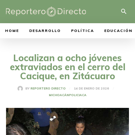
HOME
DESARROLLO
POLÍTICA
EDUCACIÓN
Localizan a ocho jóvenes
extraviados en el cerro del
Cacique, en Zitácuaro
14 DE ENERO DE 2026
BY
REPORTERO DIRECTO
MICHOACÁN
POLICIACA