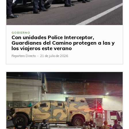
GOBIERNO
Con unidades Police Interceptor,
Guardianes del Camino protegen a las y
los viajeros este verano
Reportero Directo
-
21 de julio de 2026