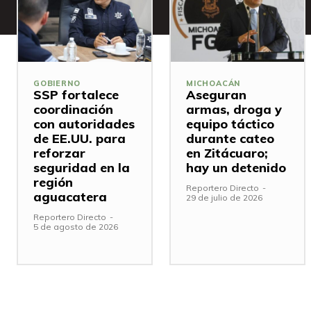
GOBIERNO
MICHOACÁN
SSP fortalece
Aseguran
coordinación
armas, droga y
con autoridades
equipo táctico
de EE.UU. para
durante cateo
reforzar
en Zitácuaro;
seguridad en la
hay un detenido
región
Reportero Directo
-
aguacatera
29 de julio de 2026
Reportero Directo
-
5 de agosto de 2026