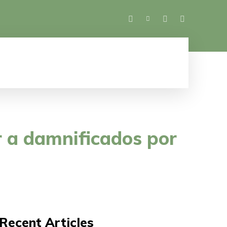
SALUD
ESPECTÁCULOS
MUJER
M
r a damnificados por
Recent Articles