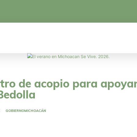
CA
EDUCACIÓN
CIENCIA Y TECNOLOGÍA
tro de acopio para apoya
Bedolla
GOBIERNO
MICHOACÁN