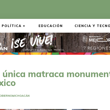
POLÍTICA
EDUCACIÓN
CIENCIA Y TECN
a única matraca monument
xico
OBIERNO
MICHOACÁN