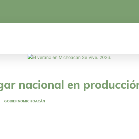
CA
EDUCACIÓN
CIENCIA Y TECNOLOGÍA
gar nacional en producci
GOBIERNO
MICHOACÁN