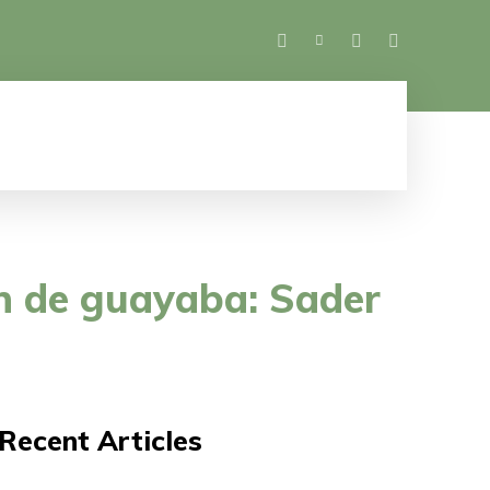
SALUD
ESPECTÁCULOS
MUJER
M
ón de guayaba: Sader
Recent Articles