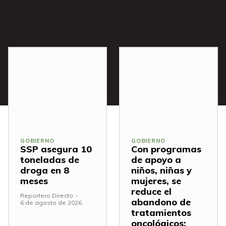
s
GOBIERNO
GOBIERNO
SSP asegura 10
Con programas
toneladas de
de apoyo a
droga en 8
niños, niñas y
meses
mujeres, se
reduce el
Reportero Directo
-
abandono de
6 de agosto de 2026
tratamientos
oncológicos: