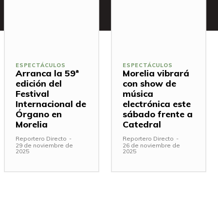
ESPECTÁCULOS
ESPECTÁCULOS
Arranca la 59ª
Morelia vibrará
edición del
con show de
Festival
música
Internacional de
electrónica este
Órgano en
sábado frente a
Morelia
Catedral
Reportero Directo
-
Reportero Directo
-
29 de noviembre de
26 de noviembre de
2025
2025