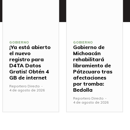
GOBIERNO
GOBIERNO
¡Ya está abierto
Gobierno de
el nuevo
Michoacán
registro para
rehabilitará
D4TA Datos
libramiento de
Gratis! Obtén 4
Pátzcuaro tras
GB de internet
afectaciones
por tromba:
Reportero Directo
-
Bedolla
4 de agosto de 2026
Reportero Directo
-
4 de agosto de 2026