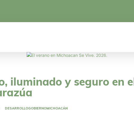
CA
EDUCACIÓN
CIENCIA Y TECNOLOGÍA
o, iluminado y seguro en e
Zarazúa
DESARROLLO
GOBIERNO
MICHOACÁN