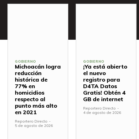
GOBIERNO
GOBIERNO
Michoacán logra
¡Ya está abierto
reducción
el nuevo
histórica de
registro para
77% en
D4TA Datos
homicidios
Gratis! Obtén 4
respecto al
GB de internet
punto más alto
Reportero Directo
-
en 2021
4 de agosto de 2026
Reportero Directo
-
5 de agosto de 2026