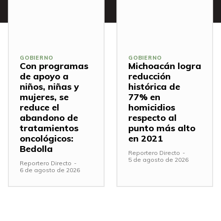
GOBIERNO
GOBIERNO
Con programas
Michoacán logra
de apoyo a
reducción
niños, niñas y
histórica de
mujeres, se
77% en
reduce el
homicidios
abandono de
respecto al
tratamientos
punto más alto
oncológicos:
en 2021
Bedolla
Reportero Directo
-
5 de agosto de 2026
Reportero Directo
-
6 de agosto de 2026