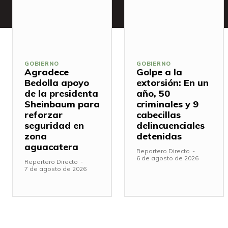
GOBIERNO
GOBIERNO
Agradece
Golpe a la
Bedolla apoyo
extorsión: En un
de la presidenta
año, 50
Sheinbaum para
criminales y 9
reforzar
cabecillas
seguridad en
delincuenciales
zona
detenidas
aguacatera
Reportero Directo
-
6 de agosto de 2026
Reportero Directo
-
7 de agosto de 2026