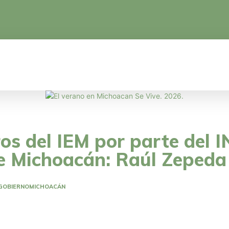
ICA
EDUCACIÓN
CIENCIA Y TECNOLOGÍA
s del IEM por parte del I
 de Michoacán: Raúl Zepeda
GOBIERNO
MICHOACÁN