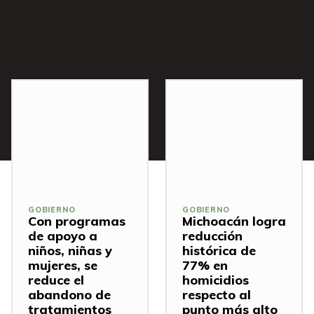
s
GOBIERNO
GOBIERNO
Con programas
Michoacán logra
de apoyo a
reducción
niños, niñas y
histórica de
mujeres, se
77% en
reduce el
homicidios
abandono de
respecto al
tratamientos
punto más alto