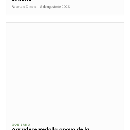
Reportero Directo
-
8 de agosto de 2026
GOBIERNO
Agradece Bedolla apoyo de la