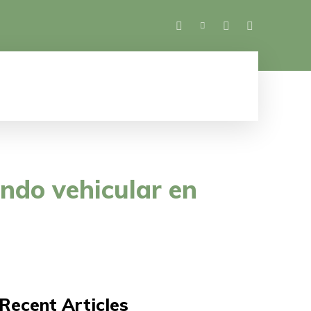
SALUD
ESPECTÁCULOS
MUJER
M
endo vehicular en
Recent Articles