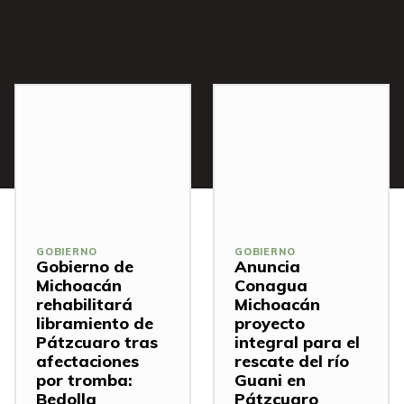
s
GOBIERNO
GOBIERNO
Gobierno de
Anuncia
Michoacán
Conagua
rehabilitará
Michoacán
libramiento de
proyecto
Pátzcuaro tras
integral para el
afectaciones
rescate del río
por tromba:
Guani en
Bedolla
Pátzcuaro