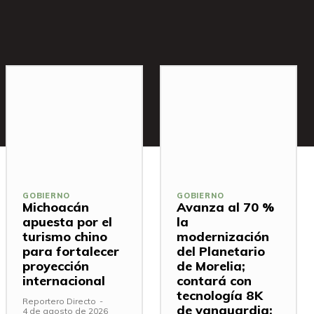
GOBIERNO
GOBIERNO
Michoacán
Avanza al 70 %
apuesta por el
la
turismo chino
modernización
para fortalecer
del Planetario
proyección
de Morelia;
internacional
contará con
tecnología 8K
Reportero Directo
-
de vanguardia:
4 de agosto de 2026