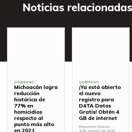
Noticias relacionada
GOBIERNO
GOBIERNO
Michoacán logra
¡Ya está abierto
reducción
el nuevo
histórica de
registro para
77% en
D4TA Datos
homicidios
Gratis! Obtén 4
respecto al
GB de internet
punto más alto
Reportero Directo
-
en 2021
4 de agosto de 2026