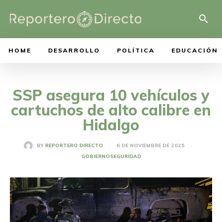
HOME
DESARROLLO
POLÍTICA
EDUCACIÓN
SSP asegura 10 vehículos y
cartuchos de alto calibre en
Hidalgo
6 DE NOVIEMBRE DE 2025
BY
REPORTERO DIRECTO
GOBIERNO
SEGURIDAD