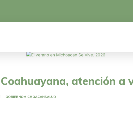
CA
EDUCACIÓN
CIENCIA Y TECNOLOGÍA
 Coahuayana, atención a 
GOBIERNO
MICHOACÁN
SALUD