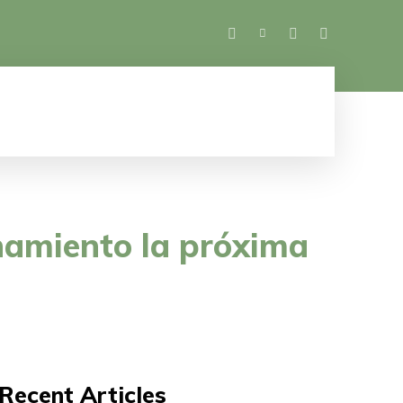
SALUD
ESPECTÁCULOS
MUJER
M
onamiento la próxima
Recent Articles