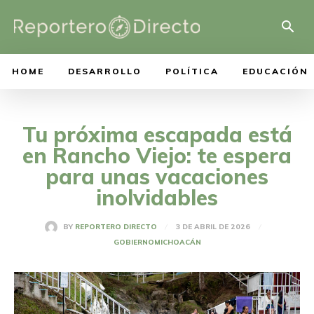
HOME
DESARROLLO
POLÍTICA
EDUCACIÓN
Tu próxima escapada está
en Rancho Viejo: te espera
para unas vacaciones
inolvidables
3 DE ABRIL DE 2026
BY
REPORTERO DIRECTO
GOBIERNO
MICHOACÁN