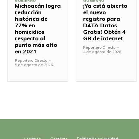
GOBIERNO
GOBIERNO
Michoacán logra
¡Ya está abierto
reducción
el nuevo
histórica de
registro para
77% en
D4TA Datos
homicidios
Gratis! Obtén 4
respecto al
GB de internet
punto más alto
Reportero Directo
-
en 2021
4 de agosto de 2026
Reportero Directo
-
5 de agosto de 2026
Nosotros
Contacto
Política de privacidad