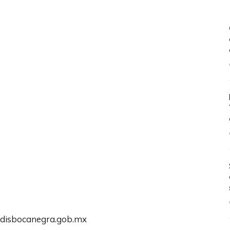
udisbocanegra.gob.mx