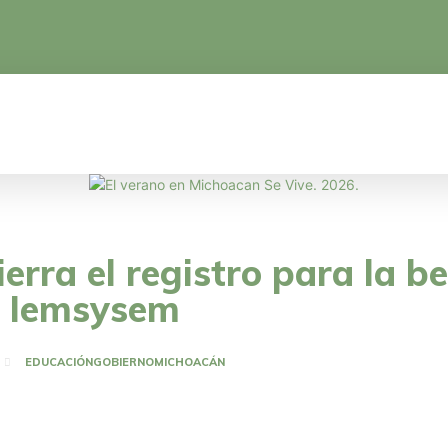
CA
EDUCACIÓN
CIENCIA Y TECNOLOGÍA
ierra el registro para la b
: Iemsysem
EDUCACIÓN
GOBIERNO
MICHOACÁN