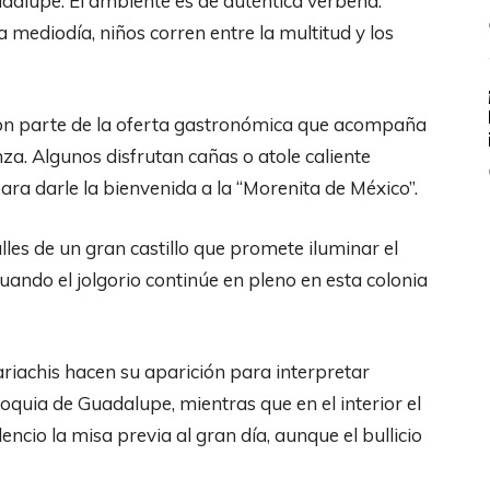
adalupe. El ambiente es de auténtica verbena:
a mediodía, niños corren entre la multitud y los
 son parte de la oferta gastronómica que acompaña
nza. Algunos disfrutan cañas o atole caliente
ra darle la bienvenida a la “Morenita de México”.
lles de un gran castillo que promete iluminar el
cuando el jolgorio continúe en pleno en esta colonia
Mariachis hacen su aparición para interpretar
oquia de Guadalupe, mientras que en el interior el
encio la misa previa al gran día, aunque el bullicio