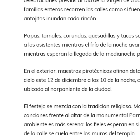
celebraciones previas al Día de la Virgen de Gu
familias enteras recorren las calles como si fuer
antojitos inundan cada rincón.
Papas, tamales, corundas, quesadillas y tacos
a los asistentes mientras el frío de la noche ava
mientras esperan la llegada de la medianoche pa
En el exterior, maestros pirotécnicos afinan deta
cielo este 12 de diciembre a las 10 de la noche, 
ubicada al norponiente de la ciudad.
El festejo se mezcla con la tradición religiosa. 
canciones frente al altar de la monumental Parr
ambiente es más sereno: los fieles esperan en sil
de la calle se cuela entre los muros del templo.