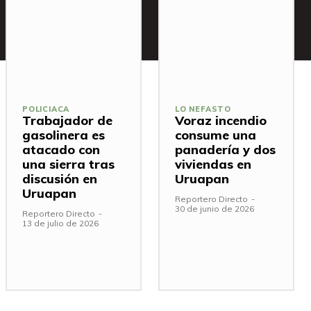
POLICIACA
LO NEFASTO
Trabajador de
Voraz incendio
gasolinera es
consume una
atacado con
panadería y dos
una sierra tras
viviendas en
discusión en
Uruapan
Uruapan
Reportero Directo
-
30 de junio de 2026
Reportero Directo
-
13 de julio de 2026