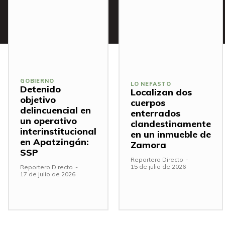
GOBIERNO
LO NEFASTO
Detenido
Localizan dos
objetivo
cuerpos
delincuencial en
enterrados
un operativo
clandestinamente
interinstitucional
en un inmueble de
en Apatzingán:
Zamora
SSP
Reportero Directo
-
15 de julio de 2026
Reportero Directo
-
17 de julio de 2026