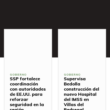
s
GOBIERNO
GOBIERNO
SSP fortalece
Supervisa
coordinación
Bedolla
con autoridades
construcción del
de EE.UU. para
nuevo Hospital
reforzar
del IMSS en
seguridad en la
Villas del
región
Pedregal