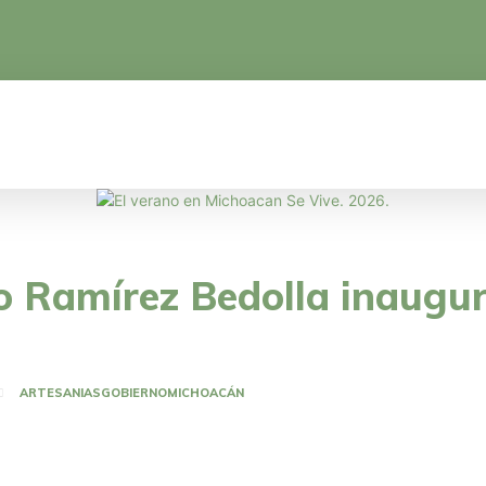
CA
EDUCACIÓN
CIENCIA Y TECNOLOGÍA
o Ramírez Bedolla inaugur
ARTESANIAS
GOBIERNO
MICHOACÁN