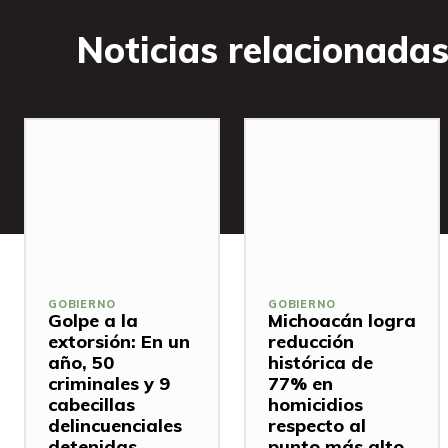
Noticias relacionada
GOBIERNO
GOBIERNO
Golpe a la
Michoacán logra
extorsión: En un
reducción
año, 50
histórica de
criminales y 9
77% en
cabecillas
homicidios
delincuenciales
respecto al
detenidas
punto más alto