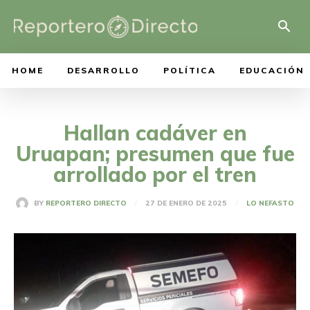
HOME
DESARROLLO
POLÍTICA
EDUCACIÓN
Hallan cadáver en
Uruapan; presumen que fue
arrollado por el tren
27 DE ENERO DE 2025
BY
REPORTERO DIRECTO
LO NEFASTO