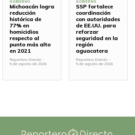
GOBIERNO
GOBIERNO
Michoacán logra
SSP fortalece
reducción
coordinación
histórica de
con autoridades
77% en
de EE.UU. para
homicidios
reforzar
respecto al
seguridad en la
punto más alto
región
en 2021
aguacatera
Reportero Directo
-
Reportero Directo
-
5 de agosto de 2026
5 de agosto de 2026