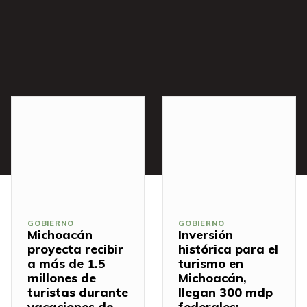
s
GOBIERNO
GOBIERNO
Michoacán
Inversión
proyecta recibir
histórica para el
a más de 1.5
turismo en
millones de
Michoacán,
turistas durante
llegan 300 mdp
vacaciones de
federales: