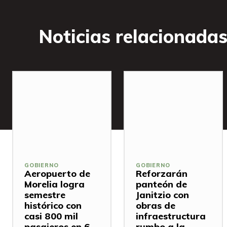
Noticias relacionada
GOBIERNO
GOBIERNO
Aeropuerto de
Reforzarán
Morelia logra
panteón de
semestre
Janitzio con
histórico con
obras de
casi 800 mil
infraestructura
pasajeros en 6
rumbo a la